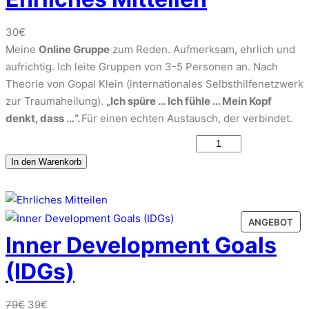
h
0
e
€
30
€
W
Meine
Online Gruppe
zum Reden. Aufmerksam, ehrlich und
o
aufrichtig. Ich leite Gruppen von 3-5 Personen an. Nach
r
Theorie von Gopal Klein (internationales Selbsthilfenetzwerk
k
zur Traumaheilung).
„Ich spüre … Ich fühle … Mein Kopf
"
denkt, dass …“.
Für einen echten Austausch, der verbindet.
–
E
B
h
y
In den Warenkorb
r
r
l
o
i
n
P
ANGEBOT
c
K
R
Inner Development Goals
h
a
O
e
(IDGs)
t
D
s
i
U
K
M
e
U
A
79
€
39
€