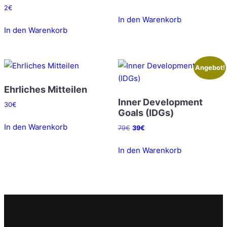
o
Preis
Preis
2
€
w
9
p
war:
ist:
In den Warenkorb
a
€
m
360€
240€.
In den Warenkorb
r
.
e
:
n
7
t
Angebot!
9
G
€
Ehrliches Mitteilen
o
Inner Development
a
30
€
Goals (IDGs)
l
In den Warenkorb
Ursprünglicher
Aktueller
79
€
39
€
s
Preis
Preis
(
war:
ist:
In den Warenkorb
I
79€
39€.
D
G
s
)
M