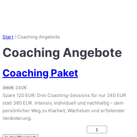
Zum
ANDREA
Inhalt
NOWACK
springen
Start
/ Coaching Angebote
Coaching Angebote
Coaching Paket
U
A
360
€
240
€
r
k
Spare 120 EUR: Drei Coaching-Sessions für nur 240 EUR
s
t
statt 360 EUR. Intensiv, individuell und nachhaltig – dein
p
u
persönlicher Weg zu Klarheit, Wachstum und erfüllender
r
e
Veränderung.
ü
l
C
n
l
o