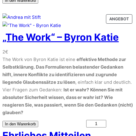
In den Warenkorb
g
e
a
l
r
c
i
P
P
ANGEBOT
h
R
c
r
i
O
„The Work“ – Byron Katie
h
e
n
D
e
i
g
U
r
s
2
€
K
P
P
i
T
The Work von Byron Katie ist eine
effektive Methode zur
a
r
s
I
Selbstklärung.
Das Formulieren belastender Gedanken
k
e
t
M
hilft, innere Konflikte zu identifizieren und zugrunde
e
A
i
:
liegende Glaubenssätze zu lösen
, einfach klar und deutlich.
t
N
s
2
Vier Fragen zum Gedanken:
Ist er wahr?
Können Sie mit
M
G
w
4
absoluter Sicherheit wissen, dass er wahr ist?
Wie
e
E
a
0
reagieren Sie, was passiert, wenn Sie den Gedanken (nicht)
B
n
r
€
glauben?
O
g
:
.
T
e
"
In den Warenkorb
3
T
Ehrliches Mitteilen
6