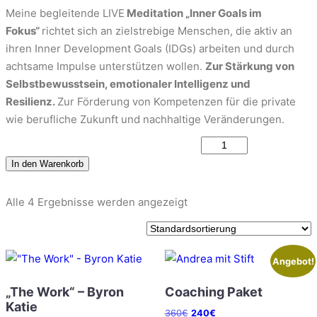
T
i
M
r
k
Meine begleitende LIVE
Meditation „Inner Goals im
I
t
e
s
t
Fokus“
richtet sich an zielstrebige Menschen, die aktiv an
M
t
n
p
u
ihren Inner Development Goals (IDGs) arbeiten und durch
A
e
g
r
e
achtsame Impulse unterstützen wollen.
Zur Stärkung von
N
i
e
G
ü
l
Selbstbewusstsein, emotionaler Intelligenz und
l
E
n
l
Resilienz.
Zur Förderung von Kompetenzen für die private
e
B
g
e
wie berufliche Zukunft und nachhaltige Veränderungen.
O
n
l
r
T
I
M
i
P
n
In den Warenkorb
e
c
r
n
n
h
e
e
g
Alle 4 Ergebnisse werden angezeigt
e
i
r
e
r
s
D
P
i
e
r
s
Angebot!
v
e
t
e
„The Work“ – Byron
Coaching Paket
i
:
l
Katie
s
3
Ursprünglicher
Aktueller
360
€
240
€