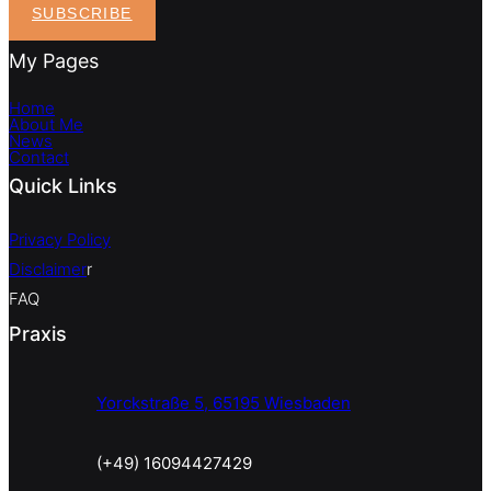
SUBSCRIBE
My Pages
Home
About Me
News
Contact
Quick Links
Privacy Policy
Disclaimer
r
FAQ
Praxis
Yorckstraße 5, 65195 Wiesbaden
(+49) 16094427429